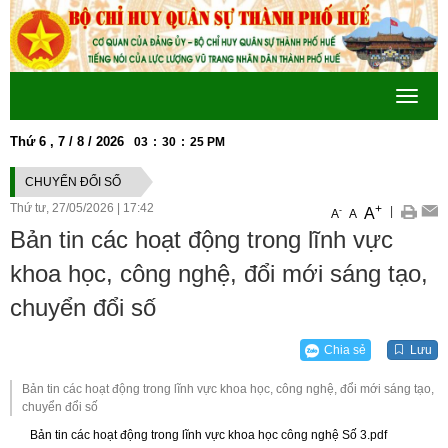
Toggle
navigat
Thứ 6 , 7 / 8 / 2026
03
:
30
:
26
PM
C, PHONG CÁCH HỒ CHÍ MINH" GẮN VỚI THỰC HIỆN TỐT CUỘC VẬN ĐỘNG
CHUYỂN ĐỔI SỐ
Thứ tư, 27/05/2026
|
17:42
+
|
A
-
A
A
Bản tin các hoạt động trong lĩnh vực
khoa học, công nghệ, đổi mới sáng tạo,
chuyển đổi số
Chia sẻ
Lưu
Bản tin các hoạt động trong lĩnh vực khoa học, công nghệ, đổi mới sáng tạo,
chuyển đổi số
Bản tin các hoạt động trong lĩnh vực khoa học công nghệ Số 3.pdf