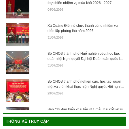
thực hiện nhiệm vụ mùa khô 2026 - 2027.
04/08/2026
Xã Quảng Điền tổ chức thành công nhiệm vụ
diễn tập phòng thủ năm 2026
31/07/2026
Bộ CHQS thành phố Huế nghiên cứu, học tập,
quán triệt Nghị quyết Đại hội Đoàn toàn quốc lần
thứ XIII, nhiệm kỳ 2026 - 2031
31/07/2026
Bộ CHQS thành phố nghiên cứu, học tập, quán
triệt và triển khai thực hiện Nghị quyết Hội nghị
lần thứ 3 Ban Chấp hành Trung ương Đảng
29/07/2026
khóa XIV
Ban Chỉ đạo triển khai lấy 811 mẫu hài cốt liệt sĩ
tại Nghĩa trang Liệt sĩ xã Hưng Lộc và xã Khe
Tre.
THỐNG KÊ TRUY CẬP
28/07/2026