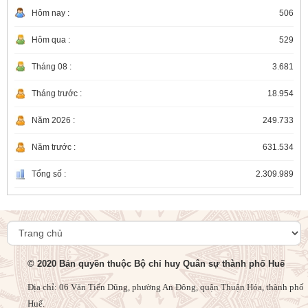
Hôm nay :
506
Lễ viếng, truy điệu và an táng hài cốt liệt sĩ vừa
được Đội quy tập 192 cất bốc tại Ga Hương Thủy
Hôm qua :
529
28/07/2026
Tháng 08 :
3.681
Bộ CHQS thành phố thăm, tặng quà người có
Tháng trước :
18.954
công với cách mạng
27/07/2026
Năm 2026 :
249.733
Năm trước :
631.534
Đảng ủy - Bộ CHQS thành phố dâng hương
tưởng niệm, tri ân Đại tướng Nguyễn Chí Thanh
Tổng số :
2.309.989
27/07/2026
Bộ CHQS thành phố Cung tiến cặp lục bình tại
Nghĩa trang Liệt sĩ thành phố
27/07/2026
© 2020 Bản quyền thuộc Bộ chỉ huy Quân sự thành phố Huế
Địa chỉ: 06 Văn Tiến Dũng, phường An Đông, quận Thuận Hóa, thành phố
Ủy ban Kiểm tra Đảng ủy Quân sự thành phố:
Công bố Quyết định và triển khai kế hoạch kiểm
Huế.