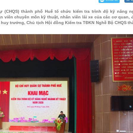
 quốc phòng
Ban Chỉ huy phòng thủ kh
Ban CHQS 
Ban CHQS 
Ban CHQS 
ự (CHQS) thành phố Huế tổ chức kiểm tra trình độ kỹ năng n
n viên chuyên môn kỹ thuật, nhân viên lái xe của các cơ quan, 
Trung đoàn 6
Ban CHQS
Ban CHQS
hỉ huy trưởng, Chủ tịch Hội đồng Kiểm tra TĐKN Nghề Bộ CHQS th
Tiểu đoàn 3 TTG
Ban CHQS
Trung tâm giáo dục Quốc