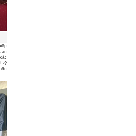
hiệp
à an
 các
ị kỹ
nhân