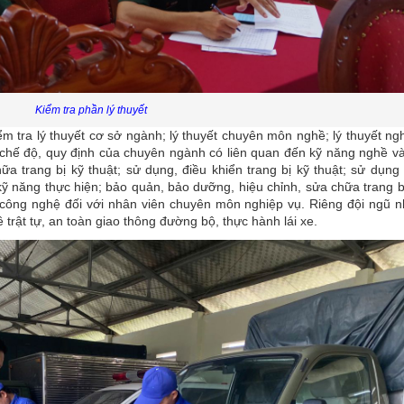
Kiểm tra phần lý thuyết
ểm tra lý thuyết cơ sở ngành; lý thuyết chuyên môn nghề; lý thuyết ng
 chế độ, quy định của chuyên ngành có liên quan đến kỹ năng nghề v
ữa trang bị kỹ thuật; sử dụng, điều khiển trang bị kỹ thuật; sử dụng
 kỹ năng thực hiện; bảo quản, bảo dưỡng, hiệu chỉnh, sửa chữa trang b
bị công nghệ đối với nhân viên chuyên môn nghiệp vụ. Riêng đội ngũ 
ề trật tự, an toàn giao thông đường bộ, thực hành lái xe.