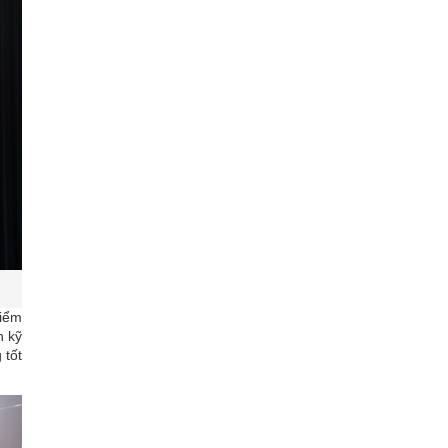
kiểm
n kỹ
 tốt