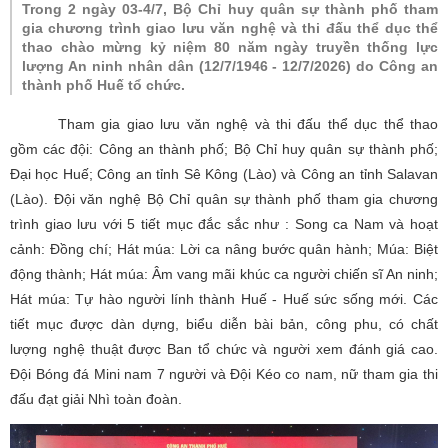
Trong 2 ngày 03-4/7, Bộ Chỉ huy quân sự thành phố tham
gia chương trình giao lưu văn nghệ và thi đấu thể dục thể
thao chào mừng kỷ niệm 80 năm ngày truyền thống lực
lượng An ninh nhân dân (12/7/1946 - 12/7/2026) do Công an
thành phố Huế tổ chức.
Tham gia giao lưu văn nghệ và thi đấu thể dục thể thao
gồm các đội: Công an thành phố; Bộ Chỉ huy quân sự thành phố;
Đại học Huế; Công an tỉnh Sê Kông (Lào) và Công an tỉnh Salavan
(Lào). Đội văn nghệ Bộ Chỉ quân sự thành phố tham gia chương
trình giao lưu với 5 tiết mục đắc sắc như : Song ca Nam và hoạt
cảnh: Đồng chí; Hát múa: Lời ca nâng bước quân hành; Múa: Biệt
động thành; Hát múa: Âm vang mãi khúc ca người chiến sĩ An ninh;
Hát múa: Tự hào người lính thành Huế - Huế sức sống mới. Các
tiết mục được dàn dựng, biểu diễn bài bản, công phu, có chất
lượng nghệ thuật được Ban tổ chức và người xem đánh giá cao.
Đội Bóng đá Mini nam 7 người và Đội Kéo co nam, nữ tham gia thi
đấu đạt giải Nhì toàn đoàn.