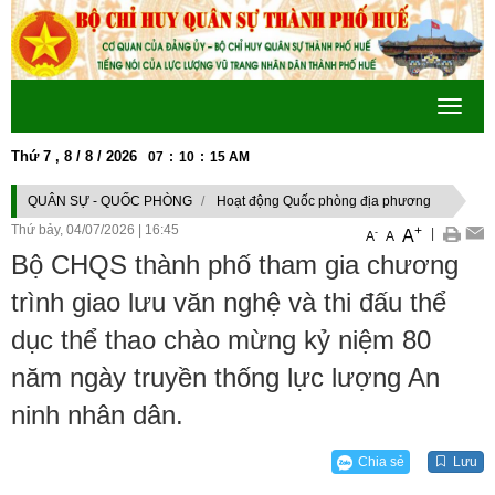
Toggle
navigat
Thứ 7 , 8 / 8 / 2026
07
:
10
:
17
AM
ỞNG, ĐẠO ĐỨC, PHONG CÁCH HỒ CHÍ MINH" GẮN VỚI THỰC HIỆN TỐT CUỘ
QUÂN SỰ - QUỐC PHÒNG
Hoạt động Quốc phòng địa phương
Thứ bảy, 04/07/2026
|
16:45
+
|
A
-
A
A
Bộ CHQS thành phố tham gia chương
trình giao lưu văn nghệ và thi đấu thể
dục thể thao chào mừng kỷ niệm 80
năm ngày truyền thống lực lượng An
ninh nhân dân.
Chia sẻ
Lưu