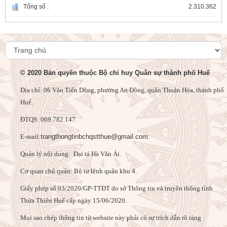
công với cách mạng
Tổng số :
2.310.362
27/07/2026
Đảng ủy - Bộ CHQS thành phố dâng hương
tưởng niệm, tri ân Đại tướng Nguyễn Chí Thanh
27/07/2026
© 2020 Bản quyền thuộc Bộ chỉ huy Quân sự thành phố Huế
Địa chỉ: 06 Văn Tiến Dũng, phường An Đông, quận Thuận Hóa, thành phố
Bộ CHQS thành phố Cung tiến cặp lục bình tại
Nghĩa trang Liệt sĩ thành phố
Huế.
27/07/2026
ĐTQS: 069.782.147.
E-mail:
trangthongtinbchqstthue@gmail.com
.
Ủy ban Kiểm tra Đảng ủy Quân sự thành phố:
Công bố Quyết định và triển khai kế hoạch kiểm
Quản lý nội dung: Đại tá Hà Văn Ái.
tra đối với Đảng ủy Trung đoàn 6
24/07/2026
Cơ quan chủ quản: Bộ tư lệnh quân khu 4.
Triển khai lấy 298 mẫu hài cốt liệt sĩ ở 3 Nghĩa
Giấy phép số 03/2020/GP-TTĐT do sở Thông tin và truyền thông tỉnh
trang Liệt sĩ trên địa bàn phường Kim Long
Thừa Thiên Huế cấp ngày 15/06/2020.
24/07/2026
Mọi sao chép thông tin từ website này phải có sự trích dẫn rõ ràng