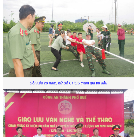
Đội Kéo co nam, nữ Bộ CHQS tham gia thi đấu