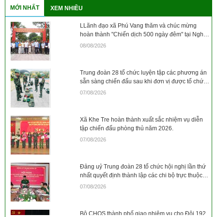
MỚI NHẤT
XEM NHIỀU
LLãnh đạo xã Phú Vang thăm và chúc mừng
hoàn thành "Chiến dịch 500 ngày đêm" tại Nghĩa
trang Liệt sỹ xã
08/08/2026
Trung đoàn 28 tổ chức luyện tập các phương án
sẵn sàng chiến đấu sau khi đơn vị được tổ chức,
sắp sếp lại
07/08/2026
Xã Khe Tre hoàn thành xuất sắc nhiệm vụ diễn
tập chiến đấu phòng thủ năm 2026.
07/08/2026
Đảng uỷ Trung đoàn 28 tổ chức hội nghị lần thứ
nhất quyết định thành lập các chi bộ trực thuộc
và ra Nghị quyết lãnh đạo thực hiện nhiệm vụ
07/08/2026
tháng 8/2026
Bộ CHQS thành phố giao nhiệm vụ cho Đội 192