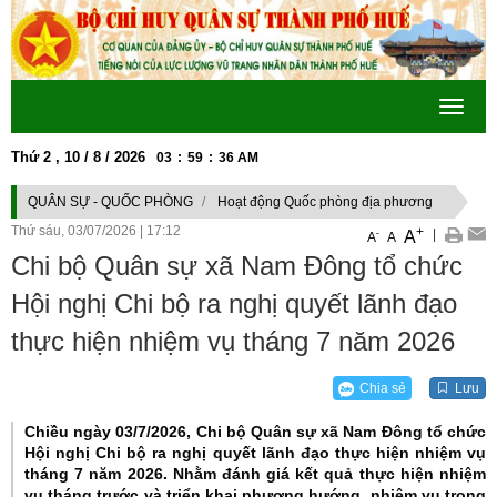
Toggle
navigat
Thứ 2 , 10 / 8 / 2026
03
:
59
:
36
AM
 TƯ TƯỞNG, ĐẠO ĐỨC, PHONG CÁCH HỒ CHÍ MINH" GẮN VỚI THỰC HIỆN T
QUÂN SỰ - QUỐC PHÒNG
Hoạt động Quốc phòng địa phương
Thứ sáu, 03/07/2026
|
17:12
+
|
A
-
A
A
Chi bộ Quân sự xã Nam Đông tổ chức
Hội nghị Chi bộ ra nghị quyết lãnh đạo
thực hiện nhiệm vụ tháng 7 năm 2026
Chia sẻ
Lưu
Chiều ngày 03/7/2026, Chi bộ Quân sự xã Nam Đông tổ chức
Hội nghị Chi bộ ra nghị quyết lãnh đạo thực hiện nhiệm vụ
tháng 7 năm 2026. Nhằm đánh giá kết quả thực hiện nhiệm
vụ tháng trước và triển khai phương hướng, nhiệm vụ trọng