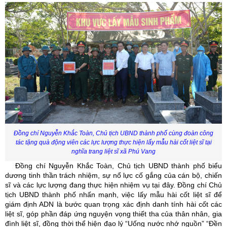
Đồng chí Nguyễn Khắc Toàn, Chủ tịch UBND thành phố cùng đoàn công
tác tặng quà động viên các lực lượng thực hiện lấy mẫu
hài cốt liệt sĩ
tại
nghĩa trang liệt sĩ xã Phú Vang
Đồng chí Nguyễn Khắc Toàn, Chủ tịch UBND thành phố biểu
dương tinh thần trách nhiệm, sự nổ lực cố gắng của cán bộ, chiến
sĩ và các lực lượng đang thực hiện nhiệm vụ tại đây. Đồng chí Chủ
tịch UBND thành phố nhấn mạnh, v
iệc lấy mẫu hài cốt liệt sĩ để
giám định ADN là bước quan trọng
xác định danh tính hài cốt các
liệt sĩ,
góp phần đáp ứng nguyện vọng
thiết tha
của thân nhân, gia
đình liệt sĩ, đồng thời thể hiện đạo lý “Uống nước nhớ nguồn”
“Đền