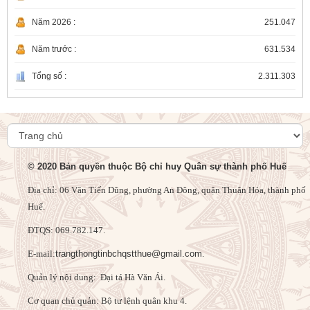
quán triệt Nghị quyết Đại hội Đoàn toàn quốc lần
thứ XIII, nhiệm kỳ 2026 - 2031
31/07/2026
Năm 2026 :
251.047
Năm trước :
631.534
Bộ CHQS thành phố nghiên cứu, học tập, quán
triệt và triển khai thực hiện Nghị quyết Hội nghị
Tổng số :
2.311.303
lần thứ 3 Ban Chấp hành Trung ương Đảng
29/07/2026
khóa XIV
Ban Chỉ đạo triển khai lấy 811 mẫu hài cốt liệt sĩ
tại Nghĩa trang Liệt sĩ xã Hưng Lộc và xã Khe
Tre.
28/07/2026
© 2020 Bản quyền thuộc Bộ chỉ huy Quân sự thành phố Huế
Địa chỉ: 06 Văn Tiến Dũng, phường An Đông, quận Thuận Hóa, thành phố
Lễ viếng, truy điệu và an táng hài cốt liệt sĩ vừa
được Đội quy tập 192 cất bốc tại Ga Hương Thủy
Huế.
28/07/2026
ĐTQS: 069.782.147.
E-mail:
trangthongtinbchqstthue@gmail.com
.
Bộ CHQS thành phố thăm, tặng quà người có
công với cách mạng
Quản lý nội dung: Đại tá Hà Văn Ái.
27/07/2026
Cơ quan chủ quản: Bộ tư lệnh quân khu 4.