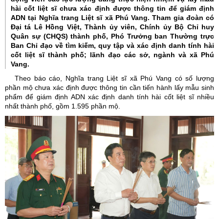
hài cốt liệt sĩ
chưa xác định
được
thông tin để giám định
ADN
tại Nghĩa trang Liệt sĩ
xã Phú Vang. Tham gia đoàn có
Đại tá Lê Hồng Việt, Thành ủy viên, Chính ủy Bộ Chỉ huy
Quân sự (CHQS) thành phố, Phó Trưởng ban Thường trực
Ban Chỉ đạo về tìm kiếm, quy tập và xác định danh tính hài
cốt liệt sĩ thành phố; lãnh đạo các sở, ngành và xã Phú
Vang.
Theo báo cáo,
Nghĩa trang Liệt sĩ
xã Phú Vang có số lượng
phần mộ
chưa xác định được thông
tin cần
tiến hành lấy mẫu
sinh
phẩm để giám định ADN xác định danh tính hài cốt liệt sĩ nhiều
nhất thành phố, gồm 1.595 phần mộ.