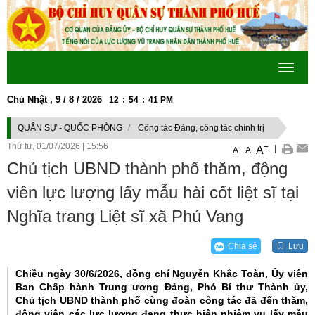
Toggle
navigat
Chủ Nhật , 9 / 8 / 2026
12
:
54
:
42
PM
ẬN ĐỘNG " PHÁT HUY TRUYỀN THỐNG, CỐNG HIẾN TÀI NĂNG, XỨNG DANH 
QUÂN SỰ - QUỐC PHÒNG
Công tác Đảng, công tác chính trị
Thứ tư, 01/07/2026
|
15:56
+
|
A
-
A
A
Chủ tịch UBND thành phố thăm, động
viên lực lượng lấy mẫu hài cốt liệt sĩ tại
Nghĩa trang Liệt sĩ xã Phú Vang
Chia sẻ
Lưu
Chiều ngày 30/6/2026, đồng chí Nguyễn Khắc Toàn, Ủy viên
Ban Chấp hành Trung ương Đảng, Phó Bí thư Thành ủy,
Chủ tịch UBND thành phố cùng đoàn công tác đã đến thăm,
động viên các lực lượng đang thực hiện nhiệm vụ lấy mẫu