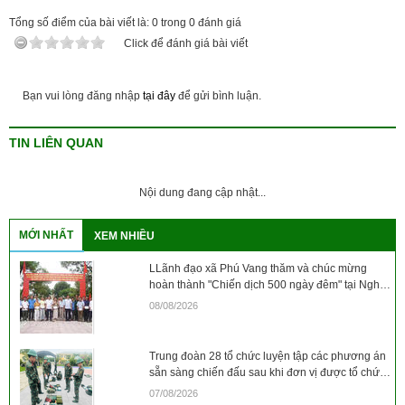
Tổng số điểm của bài viết là:
0
trong
0
đánh giá
Click để đánh giá bài viết
Bạn vui lòng đăng nhập
tại đây
để gửi bình luận.
TIN LIÊN QUAN
Nội dung đang cập nhật...
MỚI NHẤT
XEM NHIỀU
LLãnh đạo xã Phú Vang thăm và chúc mừng
hoàn thành "Chiến dịch 500 ngày đêm" tại Nghĩa
trang Liệt sỹ xã
08/08/2026
Trung đoàn 28 tổ chức luyện tập các phương án
sẵn sàng chiến đấu sau khi đơn vị được tổ chức,
sắp sếp lại
07/08/2026