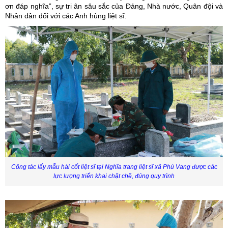
ơn đáp nghĩa”
, sự tri ân sâu sắc của
Đảng, Nhà nước, Quân đội và
Nhân dân đối
với các Anh hùng liệt
sĩ.
Công tác lấy mẫu hài cốt liệt sĩ tại Nghĩa trang liệt sĩ xã Phú Vang được các
lực lượng triển khai chặt chẽ, đúng quy trình