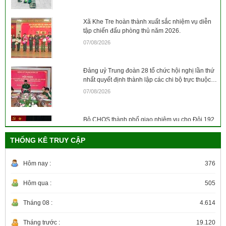
Xã Khe Tre hoàn thành xuất sắc nhiệm vụ diễn
tập chiến đấu phòng thủ năm 2026.
07/08/2026
Đảng uỷ Trung đoàn 28 tổ chức hội nghị lần thứ
nhất quyết định thành lập các chi bộ trực thuộc
và ra Nghị quyết lãnh đạo thực hiện nhiệm vụ
07/08/2026
tháng 8/2026
Bộ CHQS thành phố giao nhiệm vụ cho Đội 192
thực hiện nhiệm vụ mùa khô 2026 - 2027.
THỐNG KÊ TRUY CẬP
04/08/2026
Hôm nay :
376
Xã Quảng Điền tổ chức thành công nhiệm vụ
diễn tập phòng thủ năm 2026
Hôm qua :
505
31/07/2026
Tháng 08 :
4.614
Bộ CHQS thành phố Huế nghiên cứu, học tập,
Tháng trước :
19.120