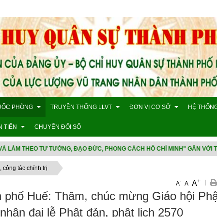
QUỐC PHÒNG
TRUYỀN THỐNG LLVT
ĐƠN VỊ CƠ SỞ
HỆ THỐNG
N TIẾN
CHUYỂN ĐỔI SỐ
 ĐẠO ĐỨC, PHONG CÁCH HỒ CHÍ MINH" GẮN VỚI THỰC HIỆN TỐT CUỘC VẬ
uốc phòng địa phương
Truyền thống LLVT thành phố Huế
Ban Chỉ huy Bộ đội Biên Ph
Quốc ph
công tác chính trị
ân sự
Lãnh đạo chỉ huy qua các thời kì
Ban Chỉ huy quân sự xã ph
Chính sá
+
|
A
-
A
A
g, công tác chính trị
Tướng lĩnh
Ban Chỉ huy phòng thủ khu 
Ban CHQS q
Chính sá
 tiến
 phố Huế: Thăm, chúc mừng Giáo hội Phậ
 cần - kỹ thuật
Anh hùng LLVTND
Ban Chỉ huy phòng thủ khu v
Ban CHQS q
Ban CHQS th
nhân đại lễ Phật đản, phật lịch 2570