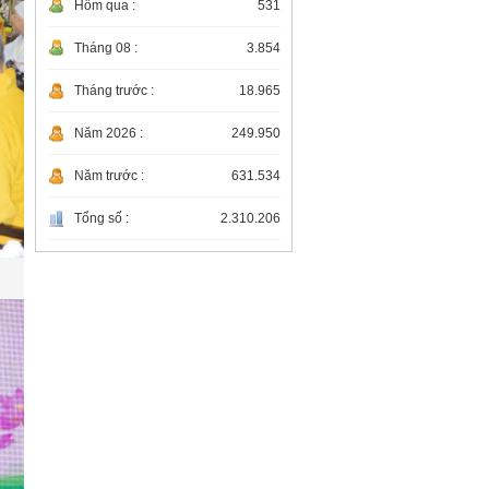
Hôm qua :
531
Bộ CHQS thành phố thăm,
tặng quà người có công
Tháng 08 :
3.854
với cách mạng
27/07/2026
Tháng trước :
18.965
Đảng ủy - Bộ CHQS thành
phố dâng hương tưởng
Năm 2026 :
249.950
niệm, tri ân Đại tướng
27/07/2026
Nguyễn Chí Thanh
Năm trước :
631.534
Bộ CHQS thành phố Cung
tiến cặp lục bình tại Nghĩa
trang Liệt sĩ thành phố
Tổng số :
2.310.206
27/07/2026
Ủy ban Kiểm tra Đảng ủy
Quân sự thành phố: Công
bố Quyết định và triển khai
24/07/2026
kế hoạch kiểm tra đối với
Đảng ủy Trung đoàn 6
Triển khai lấy 298 mẫu hài
cốt liệt sĩ ở 3 Nghĩa trang
Liệt sĩ trên địa bàn phường
24/07/2026
Kim Long