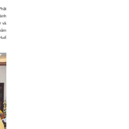
Phật
hành
ự và
châm
Huế