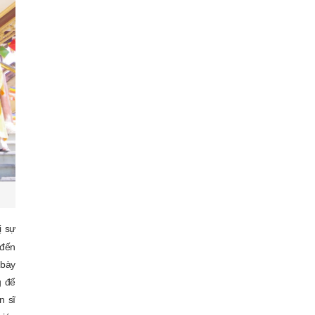
ị sự
 đến
 bày
g để
n sĩ