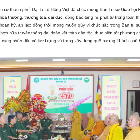
ân sự thành phố, Đại tá Lê Hồng Việt đã chúc mừng Ban Trị sự Giáo hội 
hòa thượng, thượng tọa, đại đức,
đồng bào tăng ni, phật tử trong toàn t
 hoan
hỷ
, an lạc; đồng thời mong muốn
qúy
vị chức sắc trong Ban trị s
uy hơn nữa truyền thống đại đoàn kết toàn dân tộc, thực hiện tốt phương 
ng cùng nhân dân và lực lượng vũ trang xây dựng quê hương Thành phố