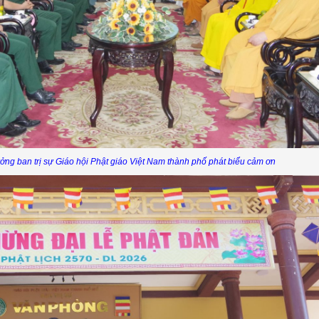
ng ban trị sự Giáo hội Phật giáo Việt
Nam
thành phố phát biểu cảm ơn