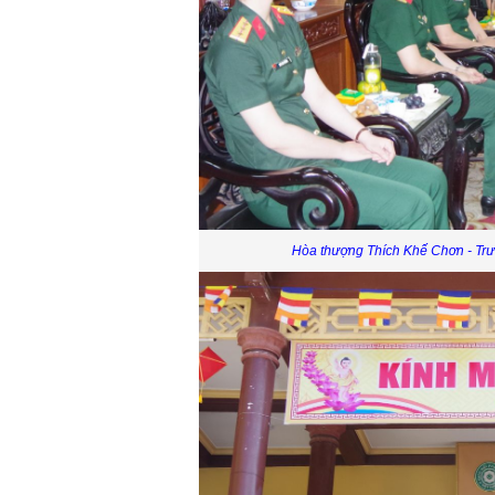
Hòa thượng Thích Khế Chơn - Trưở