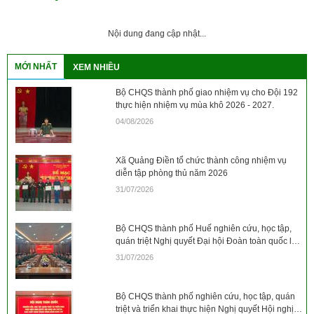
Nội dung đang cập nhật...
MỚI NHẤT
XEM NHIỀU
Bộ CHQS thành phố giao nhiệm vụ cho Đội 192
thực hiện nhiệm vụ mùa khô 2026 - 2027.
04/08/2026
Xã Quảng Điền tổ chức thành công nhiệm vụ
diễn tập phòng thủ năm 2026
31/07/2026
Bộ CHQS thành phố Huế nghiên cứu, học tập,
quán triệt Nghị quyết Đại hội Đoàn toàn quốc lần
thứ XIII, nhiệm kỳ 2026 - 2031
31/07/2026
Bộ CHQS thành phố nghiên cứu, học tập, quán
triệt và triển khai thực hiện Nghị quyết Hội nghị