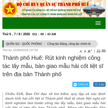
Toggle
navigat
Thứ 6 , 7 / 8 / 2026
011
:
00
:
43
AM
TẬP VÀ LÀM THEO TƯ TƯỞNG, ĐẠO ĐỨC, PHONG CÁCH HỒ CHÍ MINH" GẮN 
QUÂN SỰ - QUỐC PHÒNG
Công tác Đảng, công tác chính trị
Thứ ba, 02/06/2026
|
07:59
+
|
A
-
A
A
Thành phố Huế: Rút kinh nghiệm công
tác lấy mẫu, bàn giao mẫu hài cốt liệt sĩ
trên địa bàn Thành phố
Chia sẻ
Lưu
Chiều 01/6, Ban Chỉ đạo về tìm kiếm, quy tập và xác định
danh tính hài cốt liệt sĩ Thành phố Huế tổ chức Hội nghị rút
kinh nghiệm làm trước công tác lấy mẫu, bàn giao mẫu hài
cốt liệt sĩ trên địa bàn Thành phố. Đồng chí Nguyễn Văn