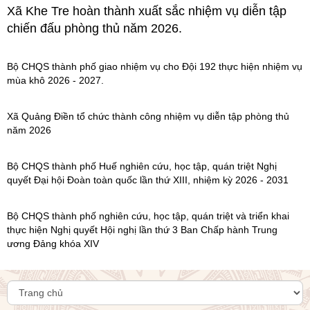
Xã Khe Tre hoàn thành xuất sắc nhiệm vụ diễn tập
Thăm hỏi, hỗ trợ gia đình liệt sĩ gặp nạn tại Thủy
chiến đấu phòng thủ năm 2026.
điện Rào Trăng 3
22/10/2020
Bộ CHQS thành phố giao nhiệm vụ cho Đội 192 thực hiện nhiệm vụ
mùa khô 2026 - 2027.
Nâng cao hiệu quả công tác giáo dục chính trị, tư
tưởng góp phần bảo vệ nền tảng tư tưởng của
Đảng trong LLVT tỉnh Thừa Thiên Huế
14/10/2021
Xã Quảng Điền tổ chức thành công nhiệm vụ diễn tập phòng thủ
năm 2026
Những vấn đề rút ra qua diễn tập chiến đấu
phòng thủ xã, thị trấn huyện Phong Điền năm
Bộ CHQS thành phố Huế nghiên cứu, học tập, quán triệt Nghị
2021
quyết Đại hội Đoàn toàn quốc lần thứ XIII, nhiệm kỳ 2026 - 2031
16/08/2021
Bộ CHQS thành phố nghiên cứu, học tập, quán triệt và triển khai
Lời cảm ơn từ trái tim - Cảm ơn những người lính
thực hiện Nghị quyết Hội nghị lần thứ 3 Ban Chấp hành Trung
Bác Hồ
ương Đảng khóa XIV
10/11/2021
Ban chỉ huy BĐBP thành phố Huế bắt giữ đối
tượng tàng trữ trái phép ma túy