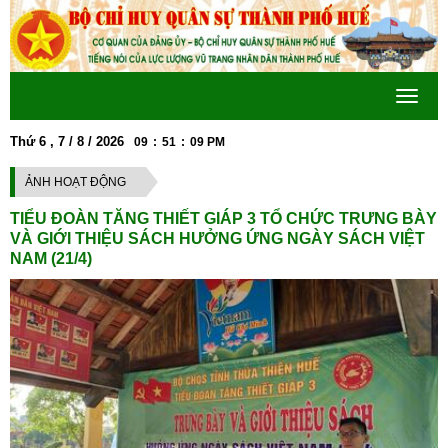
Toggle
navigat
Thứ 6 , 7 / 8 / 2026
09
:
51
:
09
PM
ÀNH PHỐ HUẾ "ĐẨY MẠNH VIỆC HỌC TẬP VÀ LÀM THEO TƯ TƯỞNG, ĐẠO ĐỨ
ẢNH HOẠT ĐỘNG
TIỂU ĐOÀN TĂNG THIẾT GIÁP 3 TỔ CHỨC TRƯNG BÀY
VÀ GIỚI THIỆU SÁCH HƯỞNG ỨNG NGÀY SÁCH VIỆT
NAM (21/4)