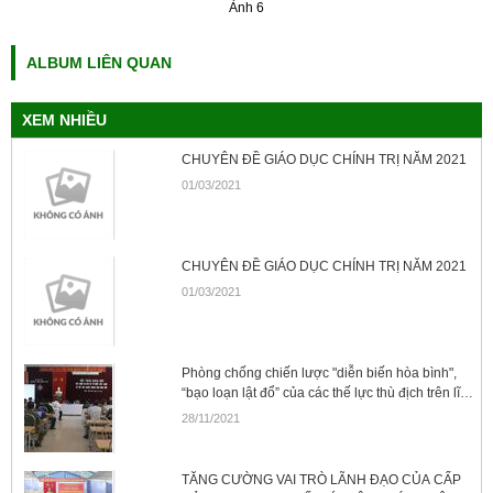
Ảnh 6
ALBUM LIÊN QUAN
XEM NHIỀU
CHUYÊN ĐỀ GIÁO DỤC CHÍNH TRỊ NĂM 2021
01/03/2021
CHUYÊN ĐỀ GIÁO DỤC CHÍNH TRỊ NĂM 2021
01/03/2021
Phòng chống chiến lược "diễn biến hòa bình",
“bạo loạn lật đổ” của các thế lực thù địch trên lĩnh
vực Chính trị cho sinh viên tại Trung tâm Giáo
28/11/2021
dục Quốc phòng và An ninh - Đại học huế
TĂNG CƯỜNG VAI TRÒ LÃNH ĐẠO CỦA CẤP